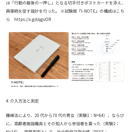
は「行動の最後の一押し」となる切手付きポストカードを添え、
再接続を促す設計を行った。 ※試験版『I-NOTE』の構成はこち
ら https://x.gd/qguOR
4. 介入方法と測定
機縁法により、20 代から70 代の男女（実験1：N=64）、ならび
に、高齢者施設職員とその知人から参加者を募った（実験2：
N=14）。効果測定として、社会的自己効力感（PSSE：