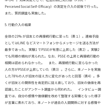
Perceived Social Self-Efficacy）の測定を介入の前後で行った。
また、質的調査も実施した。
5. 行動介入の結果
全体の23% が旧友との再接続行動に至った（表１）。連絡手段
としてはLINE などスマートフォンからメッセージを送る方法が
最多であった。 実験1 でPSSEが有意に上昇した（表2）。実験2
でも同様の傾向が見られた。なお、PSSE の上昇と再接続行動の
相関は認められなかった。 また、再接続行動に至らなかった
人の方がPSSEが上昇していた（表3）。さらに、本ノートを実施
した78％の人が旧友の捉え方に変化があったと回答（表4）。多
くが旧友との関係性を肯定的に捉え直しており、旧友の価値を再
認識したことがアンケート調査から伺われた。 インタビュー調
査では、自分の感情や価値観を改めて整理する契機となった様子
が言葉に表れており、本ノートが過去の人間関係に対する感情や