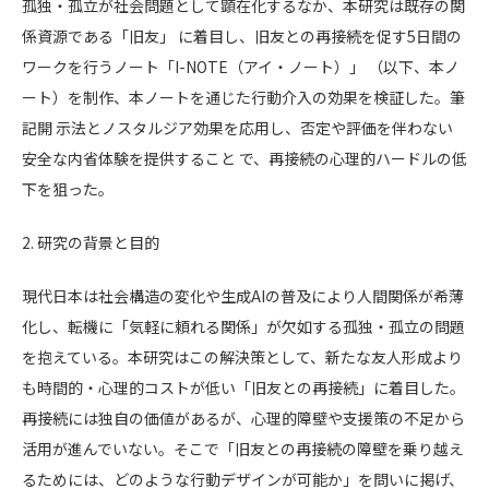
孤独・孤立が社会問題として顕在化するなか、本研究は既存の関
係資源である「旧友」 に着目し、旧友との再接続を促す5日間の
ワークを行うノート「I-NOTE（アイ・ノート）」 （以下、本ノ
ート）を制作、本ノートを通じた行動介入の効果を検証した。筆
記開 示法とノスタルジア効果を応用し、否定や評価を伴わない
安全な内省体験を提供すること で、再接続の心理的ハードルの低
下を狙った。
2. 研究の背景と目的
現代日本は社会構造の変化や生成AIの普及により人間関係が希薄
化し、転機に「気軽に頼れる関係」が欠如する孤独・孤立の問題
を抱えている。本研究はこの解決策として、新たな友人形成より
も時間的・心理的コストが低い「旧友との再接続」に着目した。
再接続には独自の価値があるが、心理的障壁や支援策の不足から
活用が進んでいない。そこで「旧友との再接続の障壁を乗り越え
るためには、どのような行動デザインが可能か」を問いに掲げ、