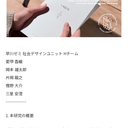
早川ゼミ 社会デザインユニット Hチーム
愛甲 香織
岡本 雄太郎
片岡 龍之
僧野 大介
三星 安澄
------------
1. 本研究の概要