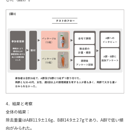
4．結果と考察
全体の結果：
除去重量はA群11.9±1.6g、B群14.9±2.7gであり、A群で低い傾
向がみられた。