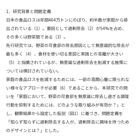
1．研究背景と問題定義
日本の食品ロスは年間464万トンにのぼり、約半数が家庭から排
出されている（1）。要因として過剰除去（2）が54%を占め、
その多くは野菜類である（3）。
先行研究では、野菜の可食部の除去原因として無意識的な除去が
最も多く（4）、食材を使い切る意図と実践との乖離が大きい
（5）と指摘されているが、無意識な過剰除去を削減する施策に
ついては検討されていない。
家庭の食品ロスを削減するためには、一部の高関心層に限られな
い様々なアプローチが必要（6）であることから、本研究での問
いを「家庭において、野菜の可食部を無意識に除去し過ぎる調理
行動を抑制するためには、どのような取り組みが有効か？」と
し、観察結果から設定した仮説（図1）に基づき、問題定義を
「知らず知らずに過剰除去する人が、過剰除去に興味を持つため
のデザインとは？」とした。