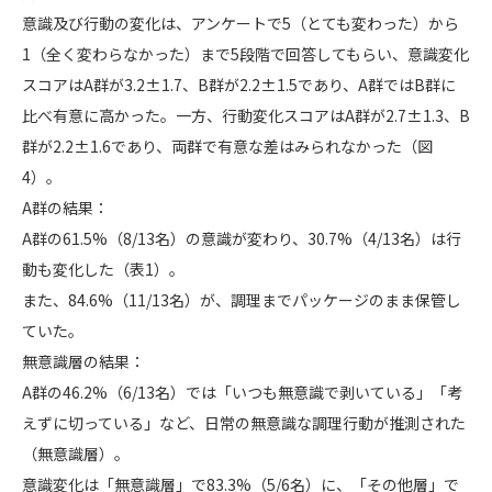
意識及び行動の変化は、アンケートで5（とても変わった）から
1（全く変わらなかった）まで5段階で回答してもらい、意識変化
スコアはA群が3.2±1.7、B群が2.2±1.5であり、A群ではB群に
比べ有意に高かった。一方、行動変化スコアはA群が2.7±1.3、B
群が2.2±1.6であり、両群で有意な差はみられなかった（図
4）。
A群の結果：
A群の61.5%（8/13名）の意識が変わり、30.7%（4/13名）は行
動も変化した（表1）。
また、84.6%（11/13名）が、調理までパッケージのまま保管し
ていた。
無意識層の結果：
A群の46.2%（6/13名）では「いつも無意識で剥いている」「考
えずに切っている」など、日常の無意識な調理行動が推測された
（無意識層）。
意識変化は「無意識層」で83.3%（5/6名）に、「その他層」で