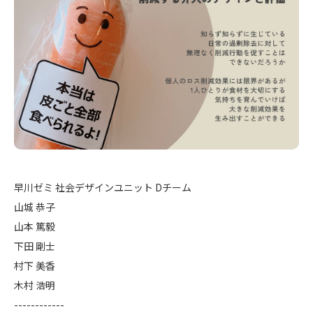
早川ゼミ 社会デザインユニット Dチーム
山城 恭子
山本 篤毅
下田 剛士
村下 美香
木村 浩明
------------