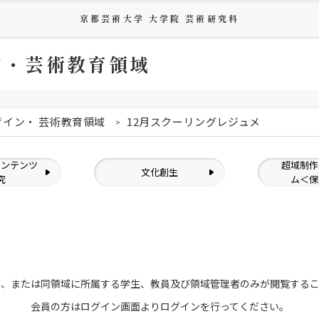
京都芸術大学 大学院 芸術研究科
ン・芸術教育領域
ザイン・ 芸術教育領域
12月スクーリングレジュメ
コンテンツ
超域制作
文化創生
究
ム＜保
員、または
同領域に所属する学生、教員及び領域管理者のみが
閲覧する
会員の方はログイン画面より
ログインを行ってください。