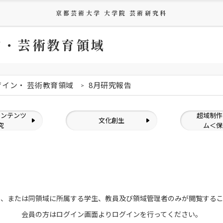
京都芸術大学 大学院 芸術研究科
ン・芸術教育領域
ザイン・ 芸術教育領域
8月研究報告
コンテンツ
超域制作
文化創生
究
ム＜保
員、または
同領域に所属する学生、教員及び領域管理者のみが
閲覧する
会員の方はログイン画面より
ログインを行ってください。