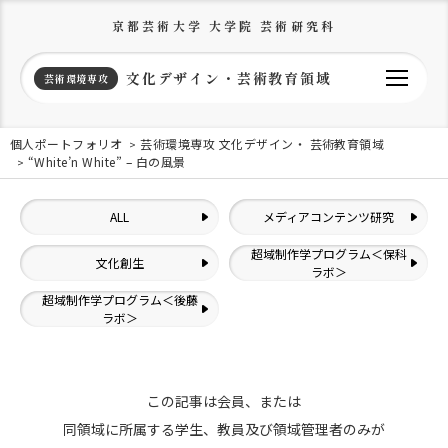
京都芸術大学 大学院 芸術研究科
文化デザイン・芸術教育領域
芸術環境専攻
個人ポートフォリオ
芸術環境専攻 文化デザイン・ 芸術教育領域
“White’n White” – 白の風景
ALL
メディアコンテンツ研究
超域制作学プログラム＜保科
文化創生
ラボ＞
超域制作学プログラム＜後藤
ラボ＞
この記事は会員、または
同領域に所属する学生、教員及び領域管理者のみが