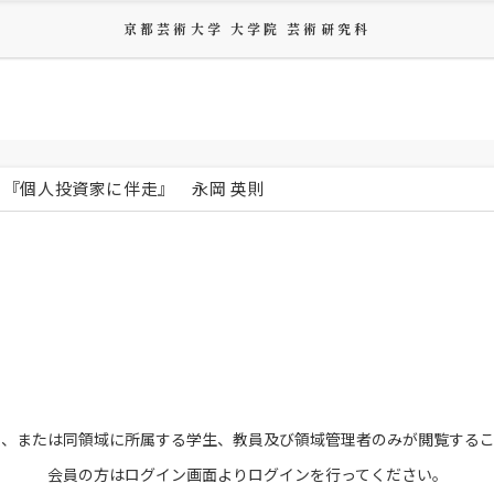
京都芸術大学 大学院 芸術研究科
『個人投資家に伴走』 永岡 英則
員、または
同領域に所属する学生、教員及び領域管理者のみが
閲覧する
会員の方はログイン画面より
ログインを行ってください。