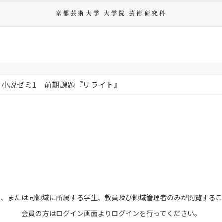
京都芸術大学 大学院 芸術研究科
小説ゼミ1 前期課題『リライト』
員、または
同領域に所属する学生、教員及び領域管理者のみが
閲覧する
会員の方はログイン画面より
ログインを行ってください。