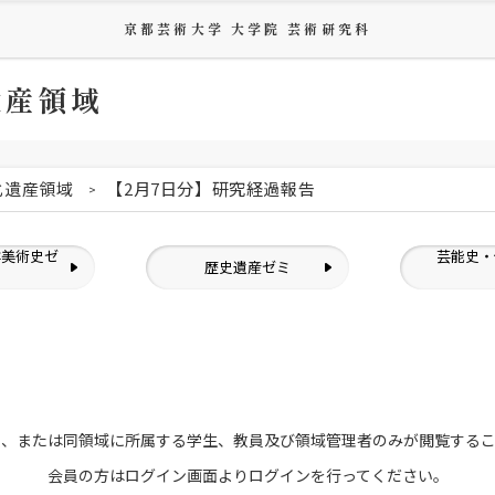
京都芸術大学 大学院 芸術研究科
遺産領域
化遺産領域
【2月7日分】研究経過報告
洋美術史ゼ
芸能史・
歴史遺産ゼミ
ミ
員、または
同領域に所属する学生、教員及び領域管理者のみが
閲覧する
会員の方はログイン画面より
ログインを行ってください。