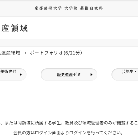
京都芸術大学 大学院 芸術研究科
遺産領域
化遺産領域
ポートフォリオ(6/21分）
洋美術史ゼ
芸能史・
歴史遺産ゼミ
ミ
員、または
同領域に所属する学生、教員及び領域管理者のみが
閲覧する
会員の方はログイン画面より
ログインを行ってください。