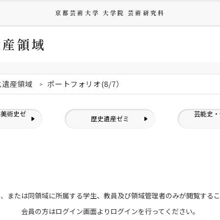
京都芸術大学 大学院 芸術研究科
遺産領域
化遺産領域
ポートフォリオ(8/7）
洋美術史ゼ
芸能史・
歴史遺産ゼミ
ミ
員、または
同領域に所属する学生、教員及び領域管理者のみが
閲覧する
会員の方はログイン画面より
ログインを行ってください。