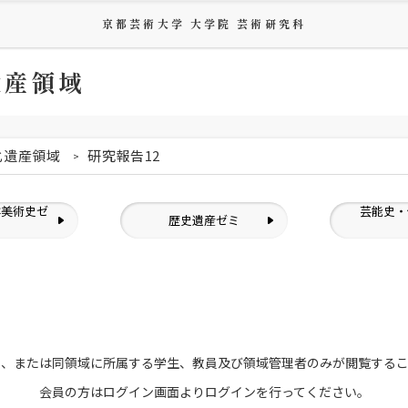
京都芸術大学 大学院 芸術研究科
遺産領域
化遺産領域
研究報告12
洋美術史ゼ
芸能史・
歴史遺産ゼミ
ミ
員、または
同領域に所属する学生、教員及び領域管理者のみが
閲覧する
会員の方はログイン画面より
ログインを行ってください。