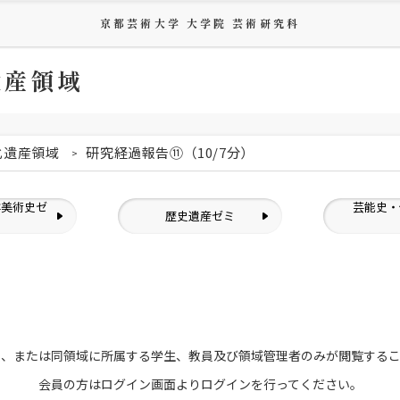
京都芸術大学 大学院 芸術研究科
遺産領域
化遺産領域
研究経過報告⑪（10/7分）
洋美術史ゼ
芸能史・
歴史遺産ゼミ
ミ
員、または
同領域に所属する学生、教員及び領域管理者のみが
閲覧する
会員の方はログイン画面より
ログインを行ってください。