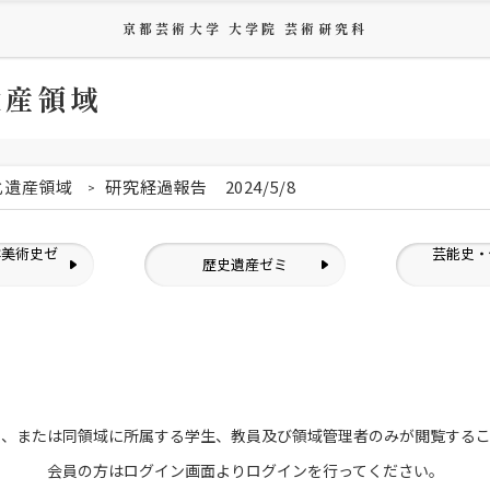
京都芸術大学 大学院 芸術研究科
遺産領域
化遺産領域
研究経過報告 2024/5/8
洋美術史ゼ
芸能史・
歴史遺産ゼミ
ミ
員、または
同領域に所属する学生、教員及び領域管理者のみが
閲覧する
会員の方はログイン画面より
ログインを行ってください。