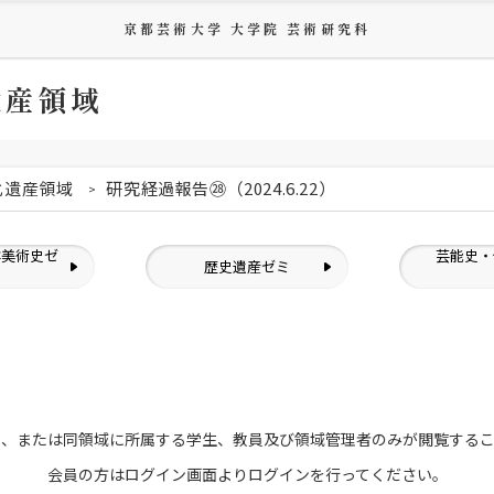
京都芸術大学 大学院 芸術研究科
遺産領域
化遺産領域
研究経過報告㉘（2024.6.22）
洋美術史ゼ
芸能史・
歴史遺産ゼミ
ミ
員、または
同領域に所属する学生、教員及び領域管理者のみが
閲覧する
会員の方はログイン画面より
ログインを行ってください。