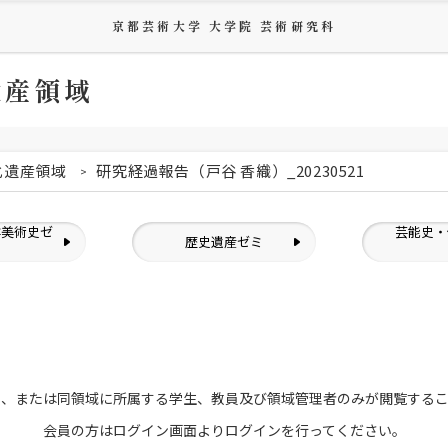
京都芸術大学 大学院 芸術研究科
遺産領域
化遺産領域
研究経過報告（戸谷 香織）_20230521
洋美術史ゼ
芸能史・
歴史遺産ゼミ
ミ
員、または
同領域に所属する学生、教員及び領域管理者のみが
閲覧する
会員の方はログイン画面より
ログインを行ってください。