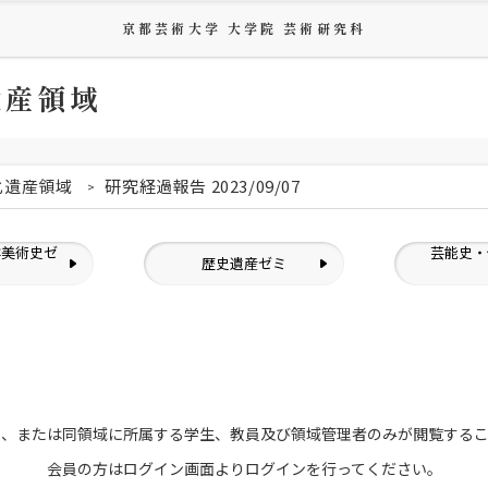
京都芸術大学 大学院 芸術研究科
遺産領域
化遺産領域
研究経過報告 2023/09/07
洋美術史ゼ
芸能史・
歴史遺産ゼミ
ミ
員、または
同領域に所属する学生、教員及び領域管理者のみが
閲覧する
会員の方はログイン画面より
ログインを行ってください。