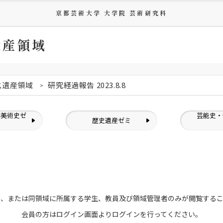
京都芸術大学 大学院 芸術研究科
遺産領域
化遺産領域
研究経過報告 2023.8.8
洋美術史ゼ
芸能史・
歴史遺産ゼミ
ミ
員、または
同領域に所属する学生、教員及び領域管理者のみが
閲覧する
会員の方はログイン画面より
ログインを行ってください。