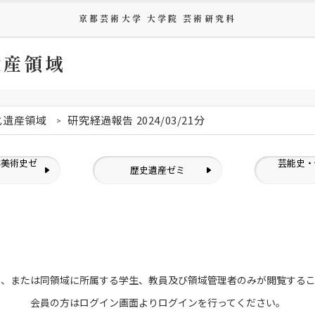
京都芸術大学 大学院 芸術研究科
遺産領域
化遺産領域
研究経過報告 2024/03/21分
洋美術史ゼ
芸能史・
歴史遺産ゼミ
ミ
員、または
同領域に所属する学生、教員及び領域管理者のみが
閲覧する
会員の方はログイン画面より
ログインを行ってください。