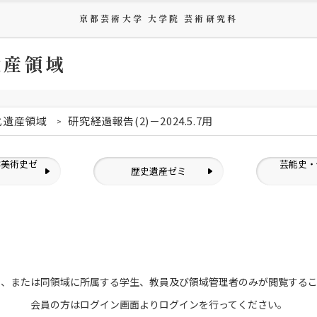
京都芸術大学 大学院 芸術研究科
遺産領域
化遺産領域
研究経過報告(2)－2024.5.7用
洋美術史ゼ
芸能史・
歴史遺産ゼミ
ミ
員、または
同領域に所属する学生、教員及び領域管理者のみが
閲覧する
会員の方はログイン画面より
ログインを行ってください。