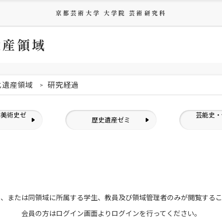
京都芸術大学 大学院 芸術研究科
遺産領域
化遺産領域
研究経過
洋美術史ゼ
芸能史・
歴史遺産ゼミ
ミ
員、または
同領域に所属する学生、教員及び領域管理者のみが
閲覧する
会員の方はログイン画面より
ログインを行ってください。