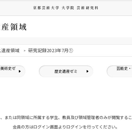
京都芸術大学 大学院 芸術研究科
遺産領域
化遺産領域
研究記録2023年7月①
洋美術史ゼ
芸能史・
歴史遺産ゼミ
ミ
員、または
同領域に所属する学生、教員及び領域管理者のみが
閲覧する
会員の方はログイン画面より
ログインを行ってください。