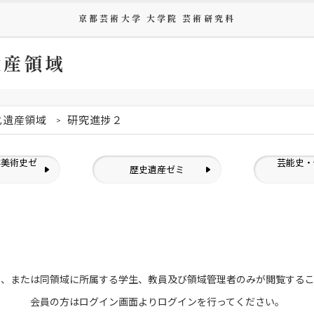
京都芸術大学 大学院 芸術研究科
遺産領域
化遺産領域
研究進捗２
洋美術史ゼ
芸能史・
歴史遺産ゼミ
ミ
員、または
同領域に所属する学生、教員及び領域管理者のみが
閲覧する
会員の方はログイン画面より
ログインを行ってください。