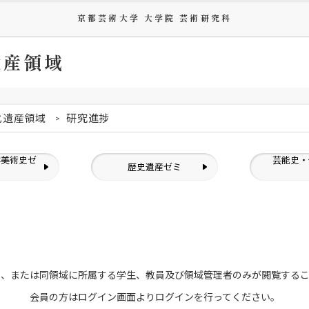
京都芸術大学 大学院 芸術研究科
遺産領域
化遺産領域
研究進捗
洋美術史ゼ
芸能史・
歴史遺産ゼミ
ミ
員、または
同領域に所属する学生、教員及び領域管理者のみが
閲覧する
会員の方はログイン画面より
ログインを行ってください。