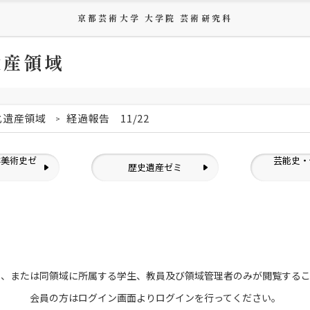
京都芸術大学 大学院 芸術研究科
遺産領域
化遺産領域
経過報告 11/22
洋美術史ゼ
芸能史・
歴史遺産ゼミ
ミ
員、または
同領域に所属する学生、教員及び領域管理者のみが
閲覧する
会員の方はログイン画面より
ログインを行ってください。