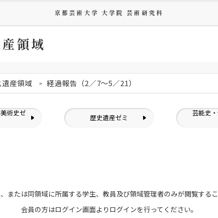
京都芸術大学 大学院 芸術研究科
遺産領域
化遺産領域
経過報告（2／7～5／21）
洋美術史ゼ
芸能史・
歴史遺産ゼミ
ミ
員、または
同領域に所属する学生、教員及び領域管理者のみが
閲覧する
会員の方はログイン画面より
ログインを行ってください。