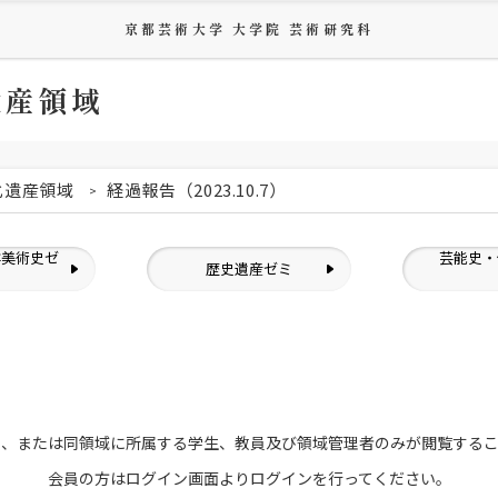
京都芸術大学 大学院 芸術研究科
遺産領域
化遺産領域
経過報告（2023.10.7）
洋美術史ゼ
芸能史・
歴史遺産ゼミ
ミ
員、または
同領域に所属する学生、教員及び領域管理者のみが
閲覧する
会員の方はログイン画面より
ログインを行ってください。