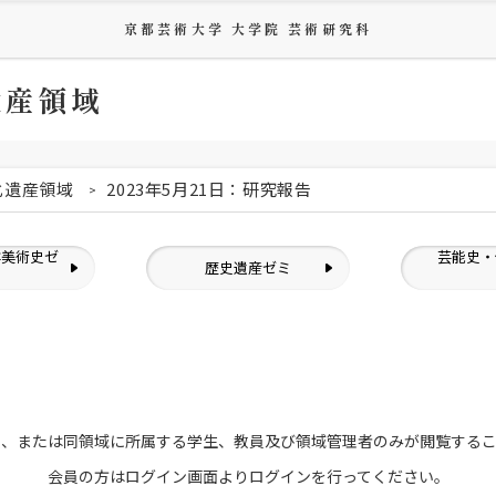
京都芸術大学 大学院 芸術研究科
遺産領域
化遺産領域
2023年5月21日：研究報告
洋美術史ゼ
芸能史・
歴史遺産ゼミ
ミ
員、または
同領域に所属する学生、教員及び領域管理者のみが
閲覧する
会員の方はログイン画面より
ログインを行ってください。