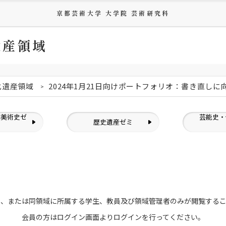
京都芸術大学 大学院 芸術研究科
遺産領域
化遺産領域
2024年1月21日向けポートフォリオ：書き直し
洋美術史ゼ
芸能史・
歴史遺産ゼミ
ミ
員、または
同領域に所属する学生、教員及び領域管理者のみが
閲覧する
会員の方はログイン画面より
ログインを行ってください。