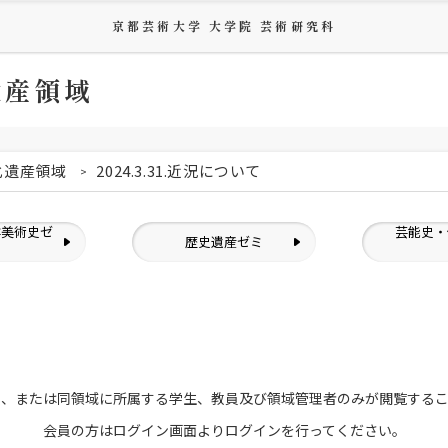
京都芸術大学 大学院 芸術研究科
遺産領域
化遺産領域
2024.3.31.近況について
洋美術史ゼ
芸能史・
歴史遺産ゼミ
ミ
員、または
同領域に所属する学生、教員及び領域管理者のみが
閲覧する
会員の方はログイン画面より
ログインを行ってください。