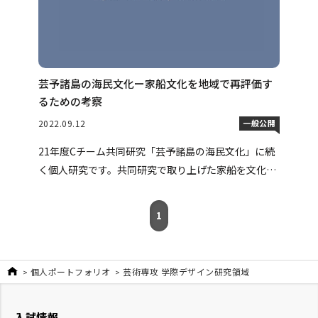
芸予諸島の海民文化ー家船文化を地域で再評価す
るための考察
2022.09.12
一般公開
21年度Cチーム共同研究「芸予諸島の海民文化」に続
く個人研究です。共同研究で取り上げた家船を文化資
産として地域で再評価されるためには何が問題となる
のかの考察と、その実装提案です。
1
個人ポートフォリオ
芸術専攻 学際デザイン研究領域
入試情報