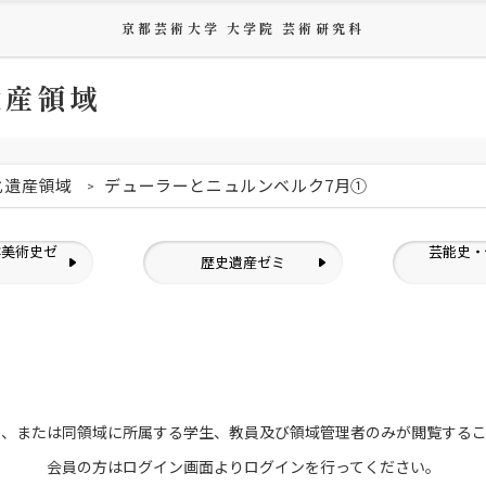
京都芸術大学 大学院 芸術研究科
遺産領域
化遺産領域
デューラーとニュルンベルク7月①
洋美術史ゼ
芸能史・
歴史遺産ゼミ
ミ
員、または
同領域に所属する学生、教員及び領域管理者のみが
閲覧する
会員の方はログイン画面より
ログインを行ってください。